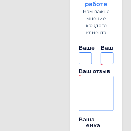
работе
Нам важно
мнение
каждого
клиента
Ваше
Ваш
имя
e-
*
mail
*
Ваш отзыв
*
Ваша
оценка