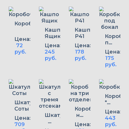
Коробочки
Кашпо
Кашпо
Ящик
Р41
Коробка
Цена:
под
72
Цена:
Цена:
бокал
руб.
245
178
Цена:
руб.
руб.
175
руб.
Коробка
Шкатулка
"Пивная
Соты
Короб
кружка"
Цена:
Шкатулка
на
для
Цена:
443
с
три
вкусны
709
Цена:
руб.
тремя
отделения
букетов