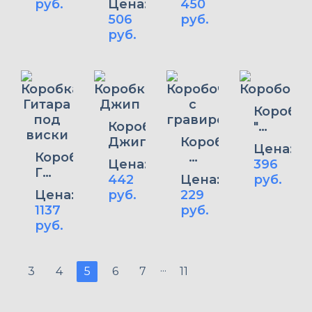
руб.
Цена:
450
отсеками
506
руб.
руб.
Коробоч
Коробка
"Штурва
Джип
Коробочка
малый
Цена:
Коробка
с
Цена:
396
Гитара
гравировкой
442
Цена:
руб.
под
Цена:
руб.
229
виски
1137
руб.
руб.
...
3
4
5
6
7
11